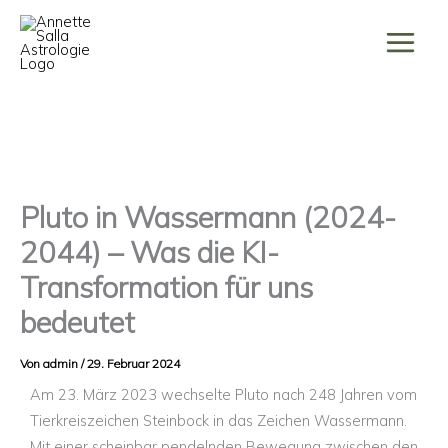
Zum
Inhalt
springen
Pluto in Wassermann (2024-
2044) – Was die KI-
Transformation für uns
bedeutet
Von
admin
/
29. Februar 2024
Am 23. März 2023 wechselte Pluto nach 248 Jahren vom
Tierkreiszeichen Steinbock in das Zeichen Wassermann.
Mit einer scheinbar pendelnden Bewegung zwischen den